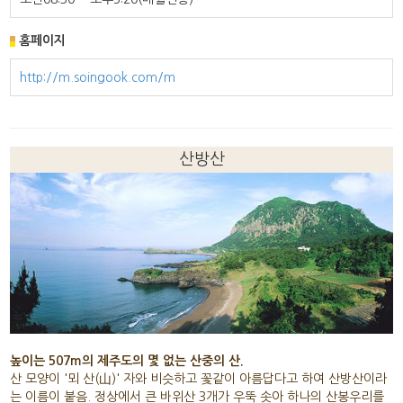
홈페이지
http://m.soingook.com/m
산방산
높이는 507m의 제주도의 몇 없는 산중의 산.
산 모양이 '뫼 산(山)' 자와 비슷하고 꽃같이 아름답다고 하여 산방산이라
는 이름이 붙음. 정상에서 큰 바위산 3개가 우뚝 솟아 하나의 산봉우리를