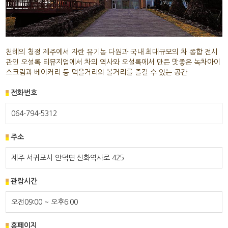
천혜의 청정 제주에서 자란 유기농 다원과 국내 최대규모의 차 종합 전시
관인 오설록 티뮤지엄에서 차의 역사와 오설록에서 만든 맛좋은 녹차아이
스크림과 베이커리 등 먹을거리와 볼거리를 즐길 수 있는 공간
전화번호
064-794-5312
주소
제주 서귀포시 안덕면 신화역사로 425
관람시간
오전09:00 ~ 오후6:00
홈페이지