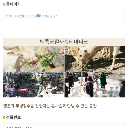
홈페이지
http://jejualice.alltheway.kr
백록담흰사슴테마파크
행운과 무병장수를 전한다는 흰사슴과 만날 수 있는 공간
전화번호