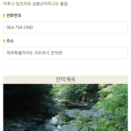
이루고 있으므로 삼봉산이라고도 불림.
전화번호
064-794-2940
주소
제주특별자치도 서귀포시 안덕면
안덕계곡