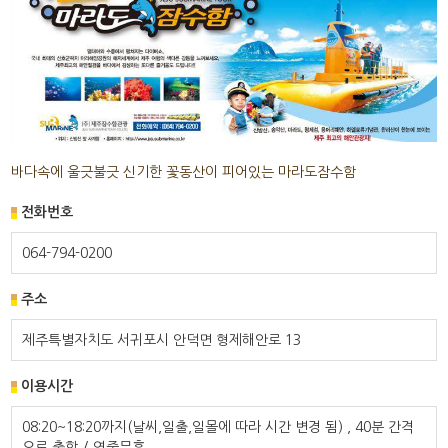
바다속에 울긋불긋 신기한 꽃동산이 피어있는 마라도잠수함
전화번호
064-794-0200
주소
제주특별자치도 서귀포시 안덕면 형제해안로 13
이용시간
08:20~18:20까지(날씨,일출,일몰에 따라 시간 변경 됨) , 40분 간격
으로 출항 / 연중무휴