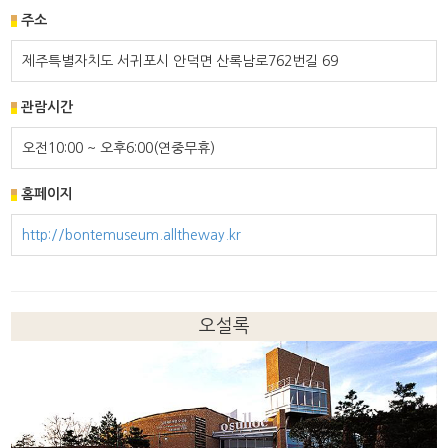
주소
제주특별자치도 서귀포시 안덕면 산록남로762번길 69
관람시간
오전10:00 ~ 오후6:00(연중무휴)
홈페이지
http://bontemuseum.alltheway.kr
오설록